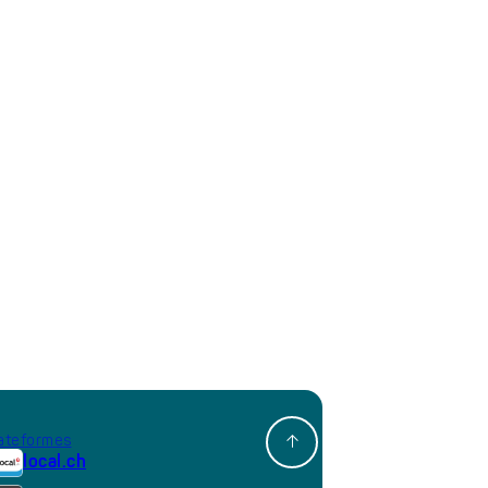
ateformes
local.ch