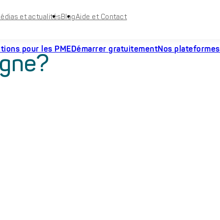
édias et actualités
Blog
Aide et Contact
utions pour les PME
Démarrer gratuitement
Nos plateformes
igne?