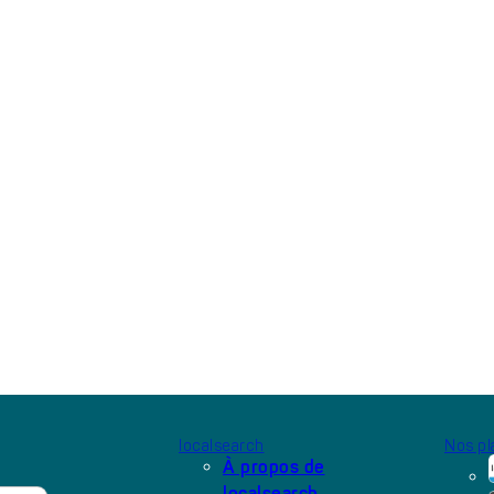
localsearch
Nos pl
À propos de
localsearch