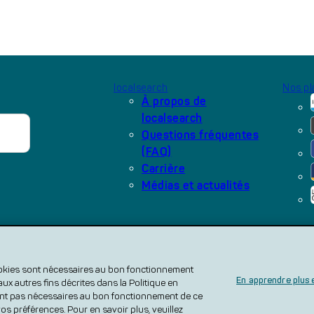
localsearch
Nos pl
À propos de
localsearch
Questions fréquentes
(FAQ)
Carrière
Médias et actualités
elative à la protection des données
Politique en matière de cookies
Conditions d
 cookies sont nécessaires au bon fonctionnement
escriptions des produits
Directive publicitaire
Directives pour les commentaire
En apprendre plus 
 aux autres fins décrites dans la Politique en
sont pas nécessaires au bon fonctionnement de ce
os préférences. Pour en savoir plus, veuillez