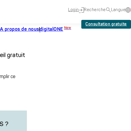
Login
Recherche
Langue
Consultation gratuite
New
A propos de nous
digitalONE
il gratuit
mplir ce
US ?