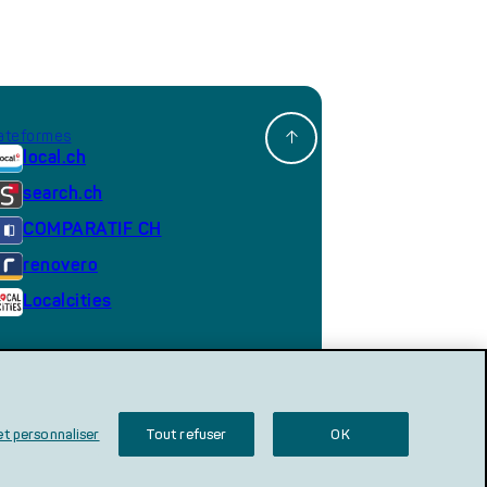
ateformes
local.ch
search.ch
COMPARATIF CH
renovero
Localcities
’utilisation
s
et personnaliser
Tout refuser
OK