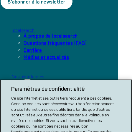
localsearch
À propos de localsearch
Questions fréquentes (FAQ)
Carrière
Médias et actualités
Nos plateformes
local.ch
Paramètres de confidentialité
search.ch
Ce site Internet et ses outils tiers recourent à des cookies.
COMPARATIF CH
Certains cookies sont nécessaires au bon fonctionnement
du site Internet ou de ses outils tiers, tandis que d’autres
renovero
sont utilisés aux autres fins décrites dans la Politique en
matière de cookies. Si vous souhaitez désactiver les
Localcities
cookies qui ne sont pas nécessaires au bon
fonctionnement de ce site web, cliquez sur "En apprendre