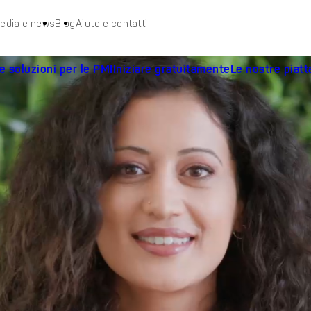
edia e news
Blog
Aiuto e contatti
e soluzioni per le PMI
Iniziare gratuitamente
Le nostre piat