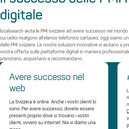
digitale
localsearch aiuta le PMI svizzere ad avere successo nel mondo d
cui radici risalgono all’elenco telefonico cartaceo, oggi siamo un
delle PMI svizzere. Le nostre soluzioni innovative vi aiutano a pr
vostra offerta sulle piattaforme digitali in maniera professionale 
prenotano, acquistano e raccomandano.
Avere successo nel
web
L
r
La Svizzera è online. Anche i vostri clienti lo
n
sono. Per avere successo, dovete essere
D
presenti proprio dove si trovano i vostri
v
clienti, ovvero su internet. Noi vi diamo una
p