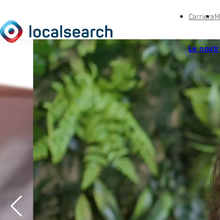
Carriera
M
Le nostr