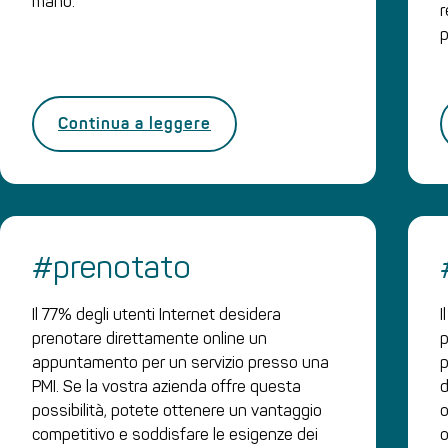
mano.
r
p
Continua a leggere
#prenotato
Il 77% degli utenti Internet desidera
I
prenotare direttamente online un
p
appuntamento per un servizio presso una
p
PMI. Se la vostra azienda offre questa
d
possibilità, potete ottenere un vantaggio
o
competitivo e soddisfare le esigenze dei
o