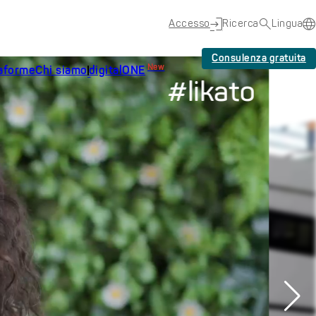
Accesso
Ricerca
Lingua
Consulenza gratuita
New
taforme
Chi siamo
digitalONE
#likato