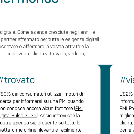
igitale. Come azienda cresciuta negli anni, le
 partner affermato per tutte le esigenze digitali
esentare e affermare la vostra attività e la
– così i vostri clienti vi trovano, vedono,
#trovato
#vi
’80% dei consumatori utilizza i motori di
L’82% 
icerca per informarsi su una PMI quando
informa
on conosce ancora alcun fornitore (
PMI
PMI. P
igital Pulse 2025
). Assicuratevi che la
miglio
ostra azienda sia presente su tutte le
client
iattaforme online rilevanti e facilmente
per la