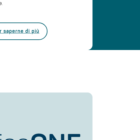
e.
r saperne di più