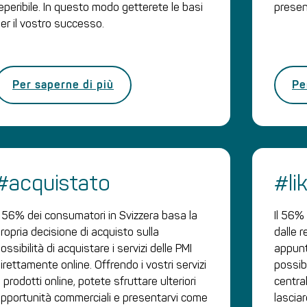
eperibile. In questo modo getterete le basi
presen
er il vostro successo.
Per saperne di più
Pe
#acquistato
#li
l 56% dei consumatori in Svizzera basa la
Il 56%
ropria decisione di acquisto sulla
dalle 
ossibilità di acquistare i servizi delle PMI
appunt
irettamente online. Offrendo i vostri servizi
possibi
 prodotti online, potete sfruttare ulteriori
central
pportunità commerciali e presentarvi come
lascia