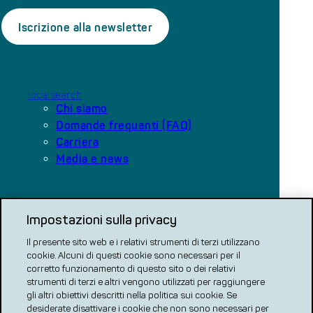
localsearch
Chi siamo
Domande frequenti (FAQ)
Carriera
Media e news
Le nostre piattaforme
Impostazioni sulla privacy
local.ch
search.ch
Il presente sito web e i relativi strumenti di terzi utilizzano
cookie. Alcuni di questi cookie sono necessari per il
COMPARAZIONE CH
corretto funzionamento di questo sito o dei relativi
strumenti di terzi e altri vengono utilizzati per raggiungere
renovero
gli altri obiettivi descritti nella politica sui cookie. Se
desiderate disattivare i cookie che non sono necessari per
Localcities