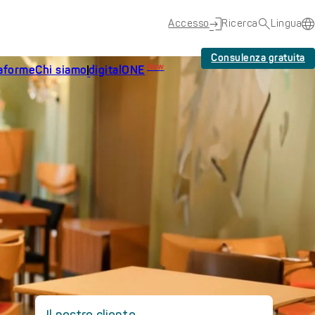
Accesso
Ricerca
Lingua
Consulenza gratuita
New
taforme
Chi siamo
digitalONE
Il nostro cliente