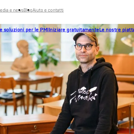
edia e news
Blog
Aiuto e contatti
e soluzioni per le PMI
Iniziare gratuitamente
Le nostre piat