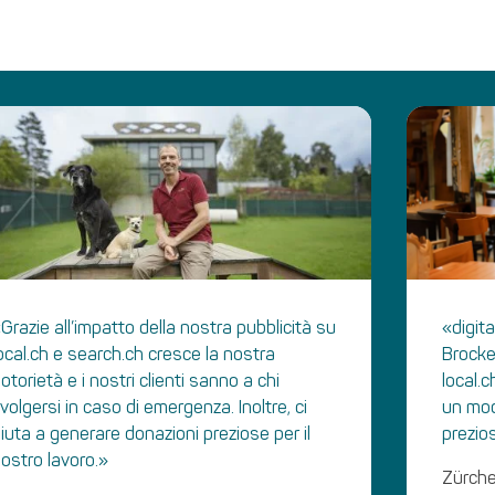
Grazie all’impatto della nostra pubblicità su
«digit
ocal.ch e search.ch cresce la nostra
Brocke
otorietà e i nostri clienti sanno a chi
local.
ivolgersi in caso di emergenza. Inoltre, ci
un mod
iuta a generare donazioni preziose per il
prezios
ostro lavoro.»
Zürche