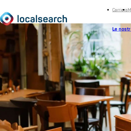
Carriera
M
Le nostr