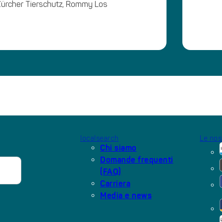
ürcher Tierschutz, Rommy Los
localsearch
Le nos
Chi siamo
Domande frequenti
(FAQ)
Carriera
Media e news