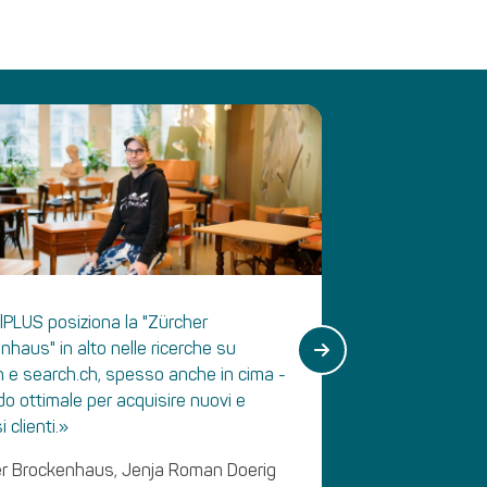
alPLUS posiziona la "Zürcher
«Per un rist
nhaus" in alto nelle ricerche su
importante f
ch e search.ch, spesso anche in cima -
visibilità. C
o ottimale per acquisire nuovi e
meglio il no
i clienti.»
un’ottima vis
Questo ci por
r Brockenhaus, Jenja Roman Doerig
alcuni dei q