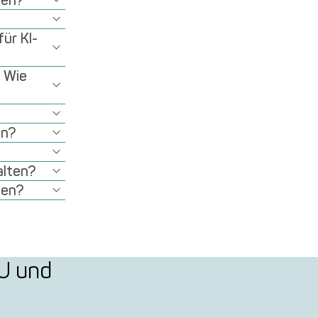
den?
ür KI-
. Wie
en?
alten?
fen?
MU und