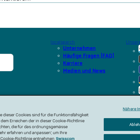
localsearch
Unsere
Unternehmen
Häufige Fragen (FAQ)
Karriere
Medien und News
Nähere I
 dieser Cookies sind für die Funktionsfähigkeit
 dem Erreichen der in dieser Cookie-Richtlinie
 Policy
Nutzungsbedingungen
AGB und Produktbeschreibung
Werberichtlinie
Ableh
chten, die für das ordnungsgemässe
'Mehr erfahren und anpassen', um Ihre
r Cookie-Richtlinie entnehmen
Swisscom