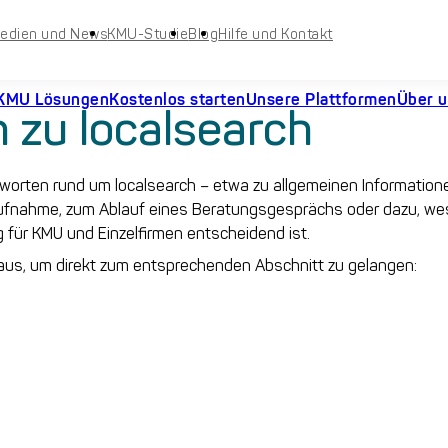
edien und News
KMU-Studie
Blog
Hilfe und Kontakt
KMU Lösungen
Kostenlos starten
Unsere Plattformen
Über 
 zu localsearch
ntworten rund um localsearch – etwa zu allgemeinen Information
ufnahme, zum Ablauf eines Beratungsgesprächs oder dazu, we
g für KMU und Einzelfirmen entscheidend ist.
us, um direkt zum entsprechenden Abschnitt zu gelangen: