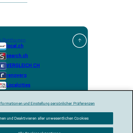
 Plattformen
local.ch
search.ch
VERGLEICH CH
renovero
Localcities
nformationen und Einstellung persönlicher Präferenzen
nen und Deaktivieren aller unwesentlichen Cookies