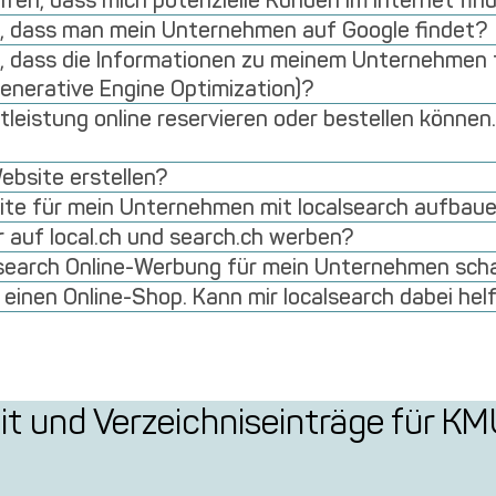
lfen, dass mich potenzielle Kunden im Internet fin
n, dass man mein Unternehmen auf Google findet?
n, dass die Informationen zu meinem Unternehmen f
Generative Engine Optimization)?
leistung online reservieren oder bestellen können
MyWEBSITE
ebsite erstellen?
site für mein Unternehmen mit localsearch aufbau
advertiseONE
r auf local.ch und search.ch werben?
MyCOCKPIT
alsearch Online-Werbung für mein Unternehmen sch
MyLOCALINA
inen Online-Shop. Kann mir localsearch dabei hel
yCOMMERCE
renovero
it und Verzeichniseinträge für K