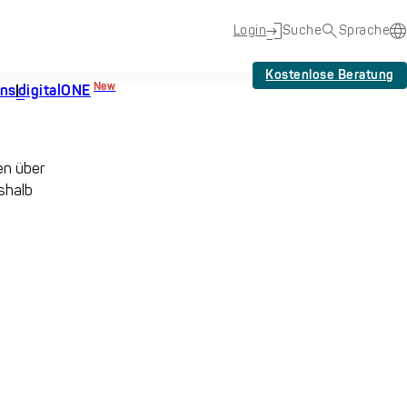
Login
Suche
Sprache
Kostenlose Beratung
New
uns
digitalONE
en über
shalb