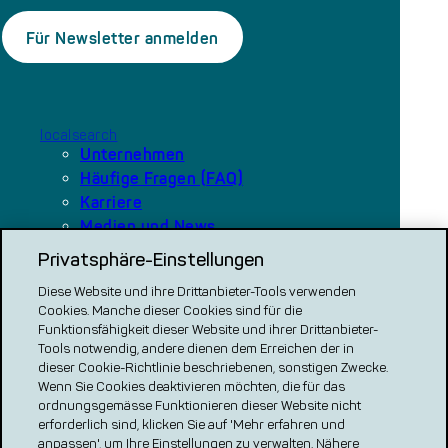
localsearch
Unternehmen
Häufige Fragen (FAQ)
Karriere
Medien und News
Privatsphäre-Einstellungen
Diese Website und ihre Drittanbieter-Tools verwenden
Unsere Plattformen
Cookies. Manche dieser Cookies sind für die
local.ch
Funktionsfähigkeit dieser Website und ihrer Drittanbieter-
search.ch
Tools notwendig, andere dienen dem Erreichen der in
dieser Cookie-Richtlinie beschriebenen, sonstigen Zwecke.
VERGLEICH CH
Wenn Sie Cookies deaktivieren möchten, die für das
ordnungsgemässe Funktionieren dieser Website nicht
renovero
erforderlich sind, klicken Sie auf 'Mehr erfahren und
Localcities
anpassen', um Ihre Einstellungen zu verwalten. Nähere