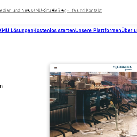
edien und News
KMU-Studie
Blog
Hilfe und Kontakt
KMU Lösungen
Kostenlos starten
Unsere Plattformen
Über 
en