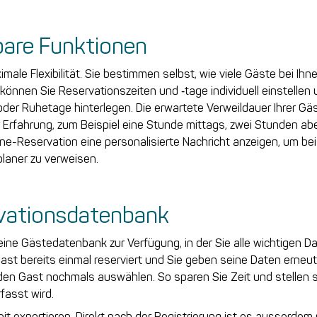
llbare Funktionen
ale Flexibilität. Sie bestimmen selbst, wie viele Gäste bei Ih
können Sie Reservationszeiten und ‑tage individuell einstellen
oder Ruhetage hinterlegen. Die erwartete Verweildauer Ihrer Gä
er Erfahrung, zum Beispiel eine Stunde mittags, zwei Stunden 
ine-Reservation eine personalisierte Nachricht anzeigen, um be
laner zu verweisen.
vationsdatenbank
ine Gästedatenbank zur Verfügung, in der Sie alle wichtigen Da
ast bereits einmal reserviert und Sie geben seine Daten erneut
en Gast nochmals auswählen. So sparen Sie Zeit und stellen s
fasst wird.
it exportieren. Direkt nach der Registrierung ist es ausserdem 