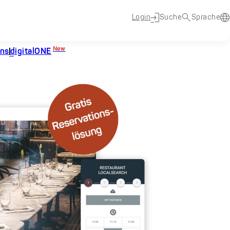
Login
Suche
Sprache
New
uns
digitalONE