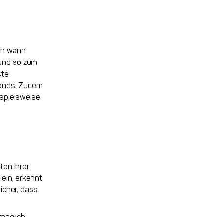
nen wann
 und so zum
ste
abends. Zudem
ispielsweise
ten Ihrer
 ein, erkennt
icher, dass
möglich,