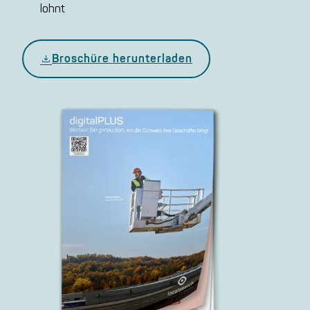
lohnt
Bro­schü­re herunterladen