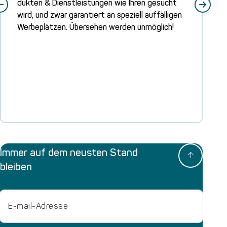
duk­ten & Dienst­leis­tun­gen wie Ihren gesucht
wird, und zwar garan­tiert an spe­zi­ell auf­fäl­li­gen
Wer­be­plät­zen. Über­se­hen wer­den unmöglich!
Immer auf dem neusten Stand
bleiben
Email