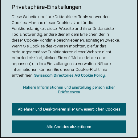
Unternehmen
Privatsphäre-Einstellungen
Häufige Fragen (FAQ)
Diese Website und ihre Drittanbieter-Tools verwenden
Karriere
Cookies. Manche dieser Cookies sind für die
Medien und News
Funktionsfähigkeit dieser Website und ihrer Drittanbieter-
Tools notwendig, andere dienen dem Erreichen der in
dieser Cookie-Richtlinie beschriebenen, sonstigen Zwecke.
Wenn Sie Cookies deaktivieren möchten, die für das
Unsere Plattformen
ordnungsgemässe Funktionieren dieser Website nicht
local.ch
erforderlich sind, klicken Sie auf 'Mehr erfahren und
anpassen', um Ihre Einstellungen zu verwalten. Nähere
search.ch
Informationen können Sie unserer Cookie-Richtlinie
VERGLEICH CH
entnehmen
Swisscom Directories AG Cookie Policy.
renovero
Nähere Informationen und Einstellung persönlicher
Präferenzen
Localcities
Ablehnen und Deaktivieren aller unwesentlichen Cookies
Alle Cookies akzeptieren