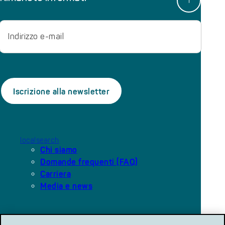
Email
localsearch
Chi siamo
Domande frequenti (FAQ)
Carriera
Media e news
Le nostre piattaforme