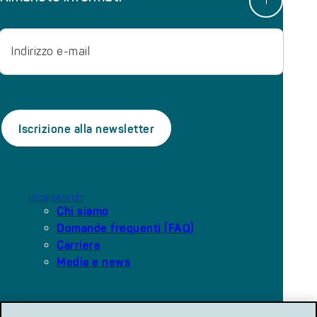
Email
localsearch
Chi siamo
Domande frequenti (FAQ)
Carriera
Media e news
Le nostre piattaforme