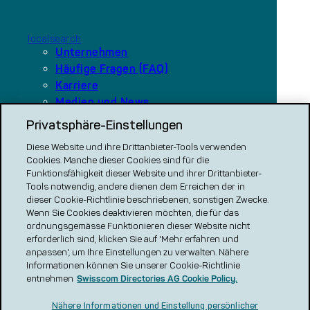
localsearch
Unternehmen
Häufige Fragen (FAQ)
Karriere
Medien und News
Privatsphäre-Einstellungen
Diese Website und ihre Drittanbieter-Tools verwenden
Unsere Plattformen
Cookies. Manche dieser Cookies sind für die
local.ch
Funktionsfähigkeit dieser Website und ihrer Drittanbieter-
search.ch
Tools notwendig, andere dienen dem Erreichen der in
dieser Cookie-Richtlinie beschriebenen, sonstigen Zwecke.
VERGLEICH CH
Wenn Sie Cookies deaktivieren möchten, die für das
ordnungsgemässe Funktionieren dieser Website nicht
renovero
erforderlich sind, klicken Sie auf 'Mehr erfahren und
Localcities
anpassen', um Ihre Einstellungen zu verwalten. Nähere
Informationen können Sie unserer Cookie-Richtlinie
entnehmen
Swisscom Directories AG Cookie Policy.
Nähere Informationen und Einstellung persönlicher