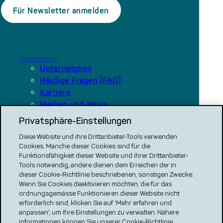
localsearch
Unternehmen
Häufige Fragen (FAQ)
Karriere
Medien und News
Privatsphäre-Einstellungen
Diese Website und ihre Drittanbieter-Tools verwenden
Unsere Plattformen
Cookies. Manche dieser Cookies sind für die
local.ch
Funktionsfähigkeit dieser Website und ihrer Drittanbieter-
search.ch
Tools notwendig, andere dienen dem Erreichen der in
dieser Cookie-Richtlinie beschriebenen, sonstigen Zwecke.
VERGLEICH CH
Wenn Sie Cookies deaktivieren möchten, die für das
ordnungsgemässe Funktionieren dieser Website nicht
renovero
erforderlich sind, klicken Sie auf 'Mehr erfahren und
Localcities
anpassen', um Ihre Einstellungen zu verwalten. Nähere
Informationen können Sie unserer Cookie-Richtlinie