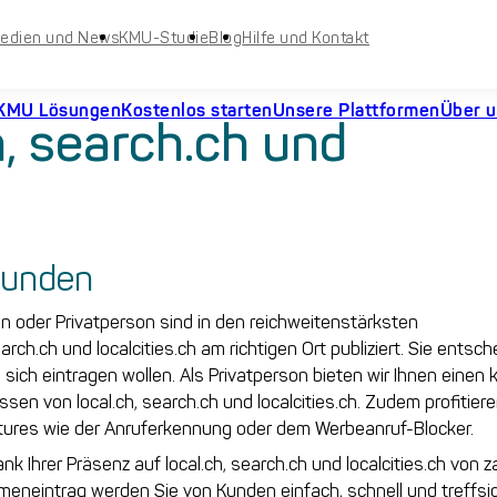
edien und News
KMU-Studie
Blog
Hilfe und Kontakt
KMU Lösungen
Kostenlos starten
Unsere Plattformen
Über 
ch, search.ch und
funden
 oder Privatperson sind in den reichweitenstärksten
arch.ch und localcities.ch am richtigen Ort publiziert. Sie entsch
sich eintragen wollen. Als Privatperson bieten wir Ihnen einen
issen von local.ch, search.ch und localcities.ch. Zudem profitiere
tures wie der Anruferkennung oder dem Werbeanruf-Blocker.
nk Ihrer Präsenz auf local.ch, search.ch und localcities.ch von z
meneintrag werden Sie von Kunden einfach, schnell und treffsi