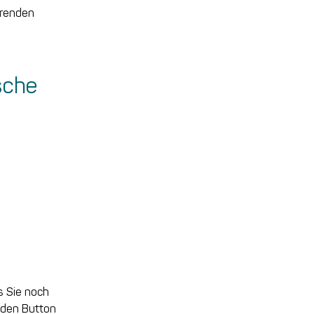
hrenden
sche
s Sie noch
 den Button