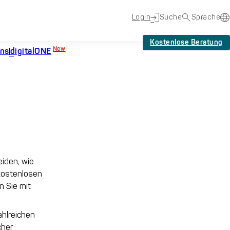
Login
Suche
Sprache
Kostenlose Beratung
New
uns
digitalONE
eiden, wie
 kostenlosen
n Sie mit
ahlreichen
cher