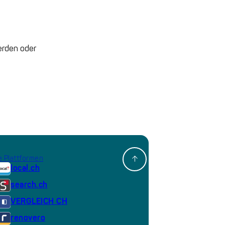
erden oder
 Plattformen
local.ch
search.ch
VERGLEICH CH
renovero