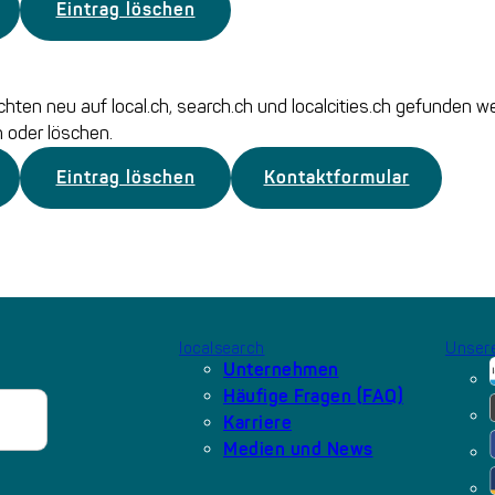
Eintrag löschen
chten neu auf local.ch, search.ch und localcities.ch gefunden w
 oder löschen.
Eintrag löschen
Kontaktformular
localsearch
Unsere
Unternehmen
Häufige Fragen (FAQ)
Karriere
Medien und News