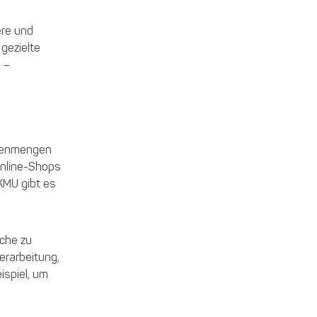
ere und
 gezielte
 –
tenmengen
Online-Shops
KMU gibt es
ache zu
erarbeitung,
ispiel, um