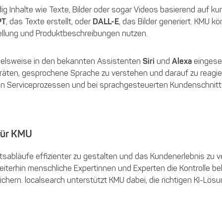
dig Inhalte wie Texte, Bilder oder sogar Videos basierend auf ku
PT
, das Texte erstellt, oder
DALL-E
, das Bilder generiert. KMU k
tellung und Produktbeschreibungen nutzen.
ielsweise in den bekannten Assistenten
Siri
und
Alexa
eingeset
räten, gesprochene Sprache zu verstehen und darauf zu reagi
ren Serviceprozessen und bei sprachgesteuerten Kundenschnitt
 für KMU
itsabläufe effizienter zu gestalten und das Kundenerlebnis zu 
weiterhin menschliche Expertinnen und Experten die Kontrolle be
sichern. localsearch unterstützt KMU dabei, die richtigen KI-Lös