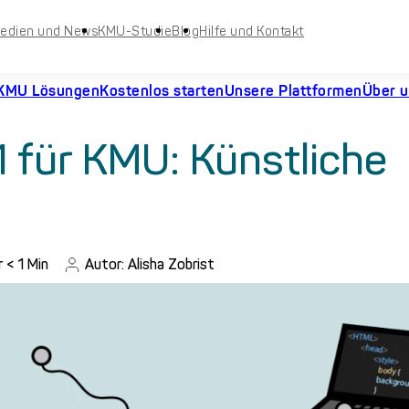
edien und News
KMU-Studie
Blog
Hilfe und Kontakt
KMU Lösungen
Kostenlos starten
Unsere Plattformen
Über 
1 für KMU: Künstliche
r
< 1
Min
Autor: Alisha Zobrist