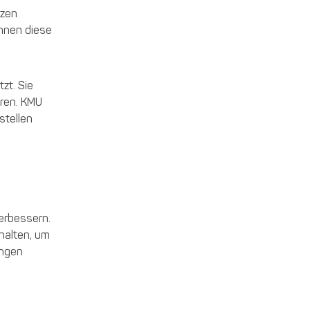
rzen
önnen diese
zt. Sie
eren. KMU
stellen
verbessern.
halten, um
ungen