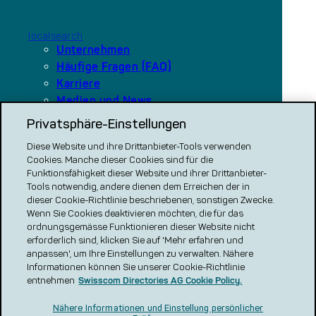
localsearch
Unternehmen
Häufige Fragen (FAQ)
Karriere
Medien und News
Privatsphäre-Einstellungen
Diese Website und ihre Drittanbieter-Tools verwenden
Unsere Plattformen
Cookies. Manche dieser Cookies sind für die
local.ch
Funktionsfähigkeit dieser Website und ihrer Drittanbieter-
search.ch
Tools notwendig, andere dienen dem Erreichen der in
dieser Cookie-Richtlinie beschriebenen, sonstigen Zwecke.
VERGLEICH CH
Wenn Sie Cookies deaktivieren möchten, die für das
ordnungsgemässe Funktionieren dieser Website nicht
renovero
erforderlich sind, klicken Sie auf 'Mehr erfahren und
Localcities
anpassen', um Ihre Einstellungen zu verwalten. Nähere
Informationen können Sie unserer Cookie-Richtlinie
entnehmen
Swisscom Directories AG Cookie Policy.
Nähere Informationen und Einstellung persönlicher