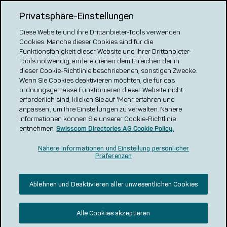
Privatsphäre-Einstellungen
Diese Website und ihre Drittanbieter-Tools verwenden
Unsere Plattformen
Cookies. Manche dieser Cookies sind für die
local.ch
Funktionsfähigkeit dieser Website und ihrer Drittanbieter-
search.ch
Tools notwendig, andere dienen dem Erreichen der in
dieser Cookie-Richtlinie beschriebenen, sonstigen Zwecke.
VERGLEICH CH
Wenn Sie Cookies deaktivieren möchten, die für das
ordnungsgemässe Funktionieren dieser Website nicht
renovero
erforderlich sind, klicken Sie auf 'Mehr erfahren und
Localcities
anpassen', um Ihre Einstellungen zu verwalten. Nähere
Informationen können Sie unserer Cookie-Richtlinie
entnehmen
Swisscom Directories AG Cookie Policy.
Nähere Informationen und Einstellung persönlicher
Präferenzen
Ablehnen und Deaktivieren aller unwesentlichen Cookies
Impressum
Datenschutz
Cookie Policy
Nutzungsbedingungen
AGB und Produktbeschreibung
Werberichtlinie
Bewertungsrichtlinien
Alle Cookies akzeptieren