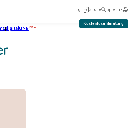
Login
Suche
Sprache
Kostenlose Beratung
New
uns
digitalONE
er