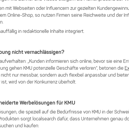
n mit Webseiten oder Influencern zur gezielten Kundengewinnun
inem Online-Shop, so nutzen Firmen seine Reichweite und der In
n.
uffällig in redaktionelle Inhalte integriert.
bung nicht vernachlässigen?
Kaufverhalten: „Kunden informieren sich online, bevor sie eine 
bung gehen KMU potenzielle Geschäfte verloren“, betonen die
Ex
nd nicht nur messbar, sondern auch flexibel anpassbar und biete
 ist, wird von der Konkurrenz überholt.
neiderte Werbelösungen für KMU
ösungen, die speziell auf die Bedürfnisse von KMU in der Schwei
Produkten sorgt localsearch dafür, dass Unternehmen genau do
 suchen und kaufen: