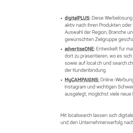
digitalPLUS
:
Diese Werbelösung 
aktiv nach ihren Produkten oder
Auswahl der Region, Branche und
gewünschten Zielgruppe gescha
advertiseONE
:
Entwickelt für ma
dort zu präsentieren, wo es sic
sowie auf local.ch und search.c
der Kundenbindung.
MyCAMPAIGNS:
Online-Werbung s
Instagram und wichtigen Schwei
ausgelegt, möglichst viele neue 
Mit localsearch lassen sich digit
und den Unternehmenserfolg nachh