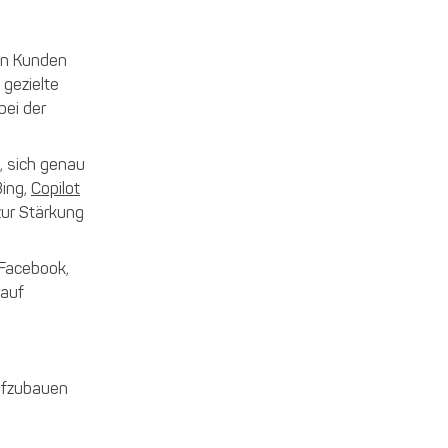
nn Kunden
 gezielte
bei der
, sich genau
Bing,
Copilot
zur Stärkung
 Facebook,
rauf
aufzubauen