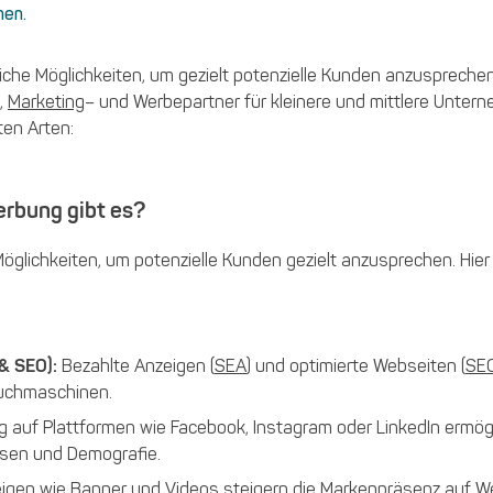
nen.
lreiche Möglichkeiten, um gezielt potenzielle Kunden anzusprechen
h,
Marketing
– und Werbepartner für kleinere und mittlere Unter
ten Arten:
erbung gibt es?
Möglichkeiten, um potenzielle Kunden gezielt anzusprechen. Hier 
& SEO):
Bezahlte Anzeigen (
SEA
) und optimierte Webseiten (
SE
Suchmaschinen.
 auf Plattformen wie Facebook, Instagram oder LinkedIn ermögl
ssen und Demografie.
igen wie Banner und Videos steigern die Markenpräsenz auf W