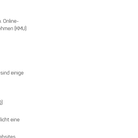
. Online-
nehmen (KMU)
sind einige
O
)
icht eine
ebsites.