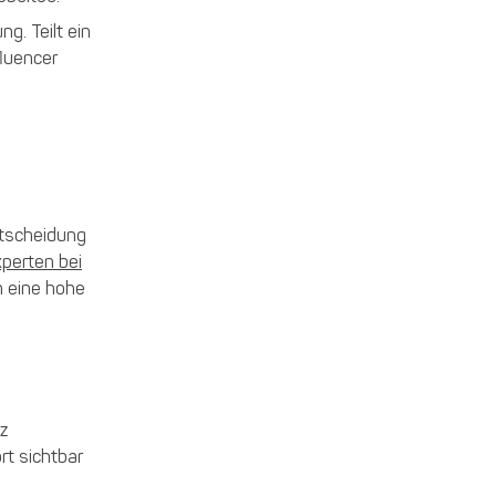
g. Teilt ein
fluencer
Entscheidung
perten bei
n eine hohe
z
rt sichtbar