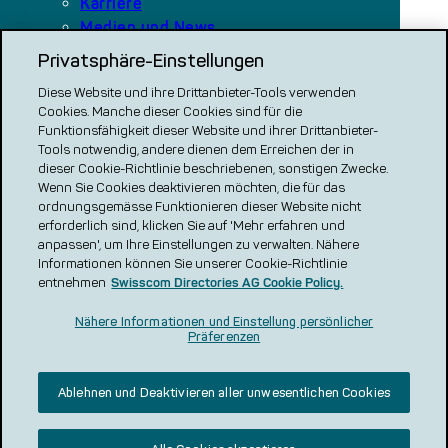
Karriere
Medien und News
Privatsphäre-Einstellungen
Diese Website und ihre Drittanbieter-Tools verwenden
Unsere Plattformen
Cookies. Manche dieser Cookies sind für die
local.ch
Funktionsfähigkeit dieser Website und ihrer Drittanbieter-
search.ch
Tools notwendig, andere dienen dem Erreichen der in
dieser Cookie-Richtlinie beschriebenen, sonstigen Zwecke.
VERGLEICH CH
Wenn Sie Cookies deaktivieren möchten, die für das
ordnungsgemässe Funktionieren dieser Website nicht
renovero
erforderlich sind, klicken Sie auf 'Mehr erfahren und
Localcities
anpassen', um Ihre Einstellungen zu verwalten. Nähere
Informationen können Sie unserer Cookie-Richtlinie
entnehmen
Swisscom Directories AG Cookie Policy.
Nähere Informationen und Einstellung persönlicher
Präferenzen
Ablehnen und Deaktivieren aller unwesentlichen Cookies
Impressum
Datenschutz
Cookie Policy
Nutzungsbedingungen
AGB und Produktbeschreibung
Werberichtlinie
Bewertungsrichtlinien