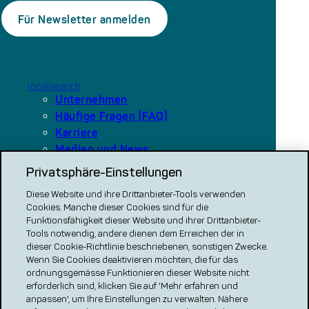
localsearch
Unternehmen
Häufige Fragen (FAQ)
Karriere
Medien und News
Privatsphäre-Einstellungen
Diese Website und ihre Drittanbieter-Tools verwenden
Unsere Plattformen
Cookies. Manche dieser Cookies sind für die
local.ch
Funktionsfähigkeit dieser Website und ihrer Drittanbieter-
search.ch
Tools notwendig, andere dienen dem Erreichen der in
dieser Cookie-Richtlinie beschriebenen, sonstigen Zwecke.
VERGLEICH CH
Wenn Sie Cookies deaktivieren möchten, die für das
ordnungsgemässe Funktionieren dieser Website nicht
renovero
erforderlich sind, klicken Sie auf 'Mehr erfahren und
Localcities
anpassen', um Ihre Einstellungen zu verwalten. Nähere