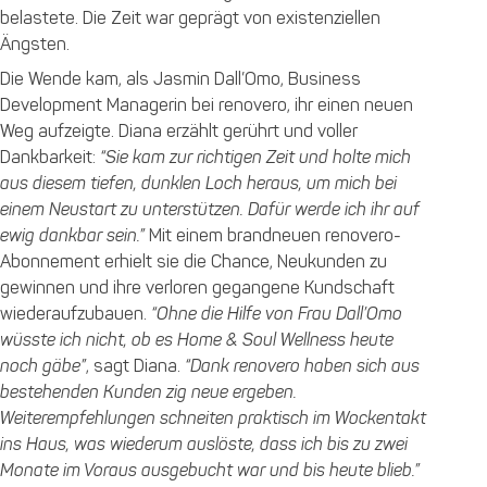
belastete. Die Zeit war geprägt von existenziellen
Ängsten.
Die Wende kam, als Jasmin Dall’Omo, Business
Development Managerin bei renovero
,
ihr einen neuen
Weg aufzeigte. Diana erzählt gerührt und voller
Dankbarkeit:
“Sie kam zur richtigen Zeit und holte mich
aus diesem tiefen, dunklen Loch heraus, um mich bei
einem Neustart zu unterstützen. Dafür werde ich ihr auf
ewig dankbar sein.”
Mit einem brandneuen renovero-
Abonnement erhielt sie die Chance, Neukunden zu
gewinnen und ihre verloren gegangene Kundschaft
wiederaufzubauen.
“Ohne die Hilfe von Frau Dall’Omo
wüsste ich nicht, ob es Home & Soul Wellness heute
noch gäbe”
, sagt Diana.
“Dank renovero haben sich aus
bestehenden Kunden zig neue ergeben.
Weiterempfehlungen schneiten praktisch im Wockentakt
ins Haus, was wiederum auslöste, dass ich bis zu zwei
Monate im Voraus ausgebucht war und bis heute blieb.”