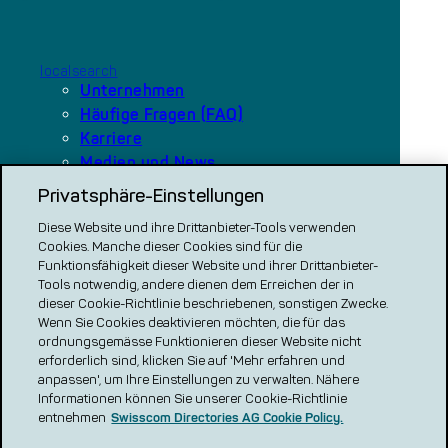
localsearch
Unternehmen
Häufige Fragen (FAQ)
Karriere
Medien und News
Privatsphäre-Einstellungen
Diese Website und ihre Drittanbieter-Tools verwenden
Unsere Plattformen
Cookies. Manche dieser Cookies sind für die
local.ch
Funktionsfähigkeit dieser Website und ihrer Drittanbieter-
search.ch
Tools notwendig, andere dienen dem Erreichen der in
dieser Cookie-Richtlinie beschriebenen, sonstigen Zwecke.
VERGLEICH CH
Wenn Sie Cookies deaktivieren möchten, die für das
ordnungsgemässe Funktionieren dieser Website nicht
renovero
erforderlich sind, klicken Sie auf 'Mehr erfahren und
Localcities
anpassen', um Ihre Einstellungen zu verwalten. Nähere
Informationen können Sie unserer Cookie-Richtlinie
entnehmen
Swisscom Directories AG Cookie Policy.