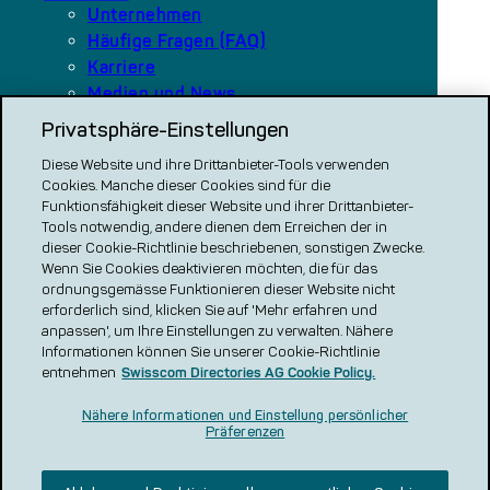
Unternehmen
Häufige Fragen (FAQ)
Karriere
Medien und News
Privatsphäre-Einstellungen
Diese Website und ihre Drittanbieter-Tools verwenden
Unsere Plattformen
Cookies. Manche dieser Cookies sind für die
local.ch
Funktionsfähigkeit dieser Website und ihrer Drittanbieter-
search.ch
Tools notwendig, andere dienen dem Erreichen der in
dieser Cookie-Richtlinie beschriebenen, sonstigen Zwecke.
VERGLEICH CH
Wenn Sie Cookies deaktivieren möchten, die für das
ordnungsgemässe Funktionieren dieser Website nicht
renovero
erforderlich sind, klicken Sie auf 'Mehr erfahren und
Localcities
anpassen', um Ihre Einstellungen zu verwalten. Nähere
Informationen können Sie unserer Cookie-Richtlinie
entnehmen
Swisscom Directories AG Cookie Policy.
Nähere Informationen und Einstellung persönlicher
Präferenzen